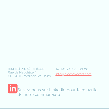
age du Conseil fédéral, FF 2017
Tour Bel-Air, 5ème étage
Tél +41 24 425 00 00
Rue de Neuchâtel 1
info@blochavocats.com
CP 1401 - Yverdon-les-Bains
Suivez-nous sur LinkedIn pour faire partie
de notre communauté