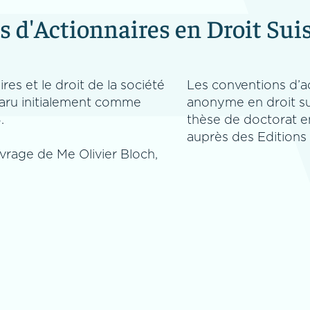
 d'Actionnaires en Droit Suis
es et le droit de la société
Les conventions d’ac
paru initialement comme
anonyme en droit su
.
thèse de doctorat e
auprès des Editions
uvrage de Me Olivier Bloch,
Les Conventions
d'Actionnaires : 
Pratiques Actuel