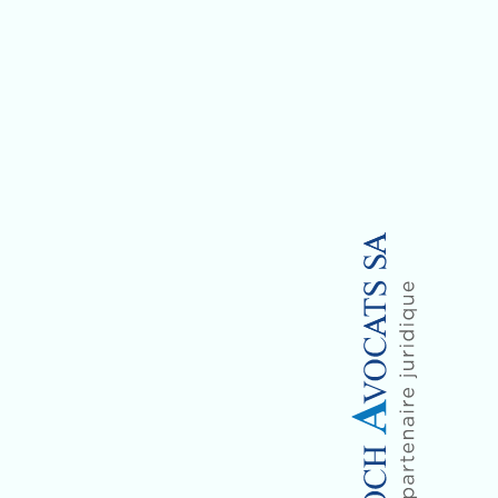
e des tribunaux et les
de la doctrine. Elle vise
ions à tous ceux qui sont
édiger ou interpréter des
ur le lien