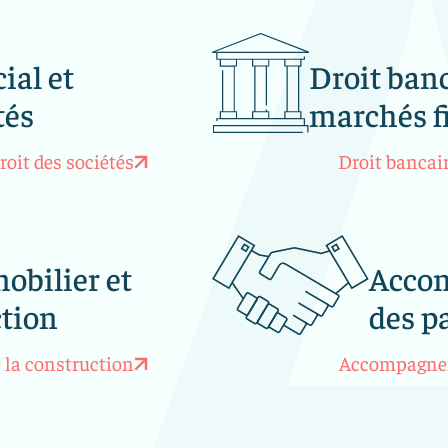
ial et
Droit banc
tés
marchés f
roit des sociétés
Droit bancair
obilier et
Acco
ction
des pa
e la construction
Accompagnem