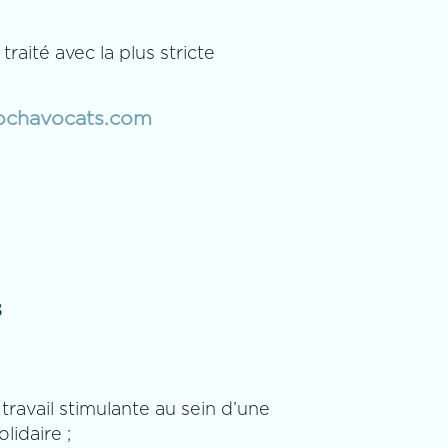
traité avec la plus stricte
lochavocats.com
s
ravail stimulante au sein d’une
lidaire ;