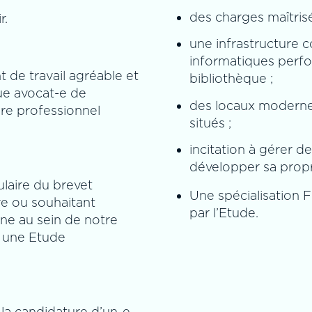
des charges maîtrisé
r.
une infrastructure co
informatiques perfo
 de travail agréable et
bibliothèque ;
ue avocat-e de
des locaux modernes
re professionnel
situés ;
incitation à gérer d
développer sa propre
laire du brevet
Une spécialisation 
re ou souhaitant
par l’Etude.
ne au sein de notre
ir une Etude
a candidature d’un-e